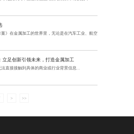
选
方案》在金属加工的世界里，无论是在汽车工业、航空
：立足创新引领未来，打造金属加工
法直接接触到具体的商业或行业背景信息...
7
>
>>