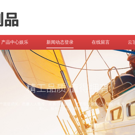
产品中心娱乐
新闻动态登录
在线留言
云