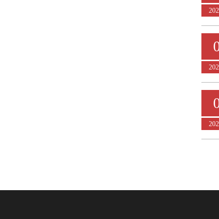
202
202
202