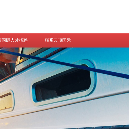
顶国际人才招聘
联系云顶国际